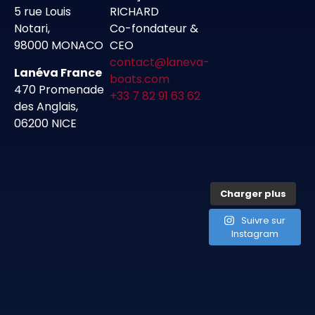
5 rue Louis
RICHARD
Notari,
Co-fondateur &
98000 MONACO
CEO
contact@laneva-
Lanéva France
boats.com
470 Promenade
+33 7 82 91 63 62
des Anglais,
06200 NICE
Charger plus
Suivre sur
Instagram