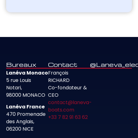
Bureaux
Contact
@Laneva_elec
Lanéva Monaco
François
5 rue Louis
RICHARD
Notari,
Co-fondateur &
98000 MONACO
CEO
contact@laneva-
Lanéva France
boats.com
470 Promenade
+33 7 82 91 63 62
des Anglais,
06200 NICE